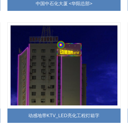
中国中石化大厦 <华阳总部>
动感地带KTV_LED亮化工程灯箱字