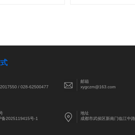
方式
邮箱
2017550 / 028-62500477
xygczm@163.com
号
地址
P备2025119415号-1
成都市武侯区新南门临江中路